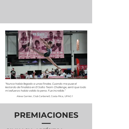
“Nunca había llegado a unas finales. Cuando me puse el
leotardo de finalista en El Salto Team Challenge, sentí que todo
mi esfuerzo había valido la pena. Fue increíble.”
Alexa Garnier, Club Carbonell, Costa RIca, UPAG 1
PREMIACIONES