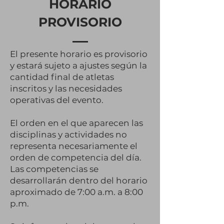
HORARIO
PROVISORIO
El presente horario es provisorio
y estará sujeto a ajustes según la
cantidad final de atletas
inscritos y las necesidades
operativas del evento.
El orden en el que aparecen las
disciplinas y actividades no
representa necesariamente el
orden de competencia del día.
Las competencias se
desarrollarán dentro del horario
aproximado de 7:00 a.m. a 8:00
p.m.