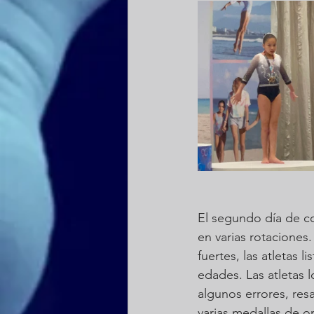
El segundo día de co
en varias rotaciones
fuertes, las atletas l
edades. Las atletas l
algunos errores, res
varias medallas de or