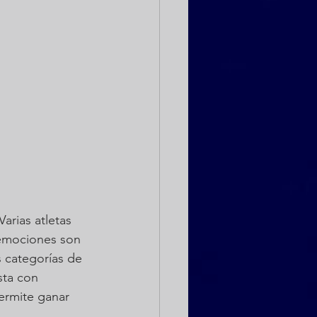
rias atletas 
 emociones son 
as categorías de 
sta con 
ermite ganar 