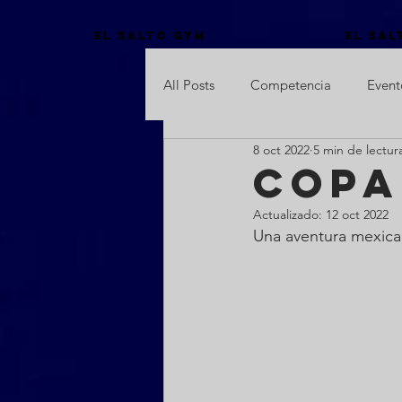
El Salto Gym
El Sal
All Posts
Competencia
Event
8 oct 2022
5 min de lectur
Copa
Actualizado:
12 oct 2022
Una aventura mexican