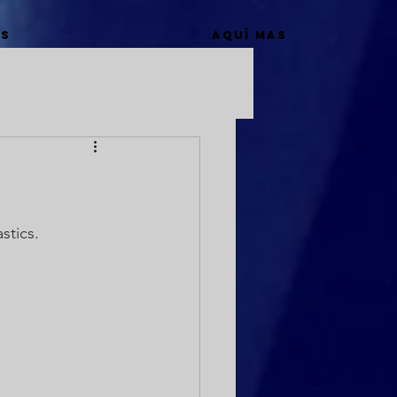
ws
Aquí mas
tics. 