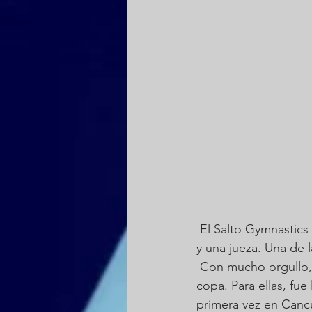
 El Salto Gymnastics estuvo representado en Cancún por más de 30 atletas, 5 entrenadores 
y una jueza. Una de 
 Con mucho orgullo,  logramos invitar a dos atletas becadas de Nivel 5 a participar en la 
copa. Para ellas, fue 
primera vez en Canc