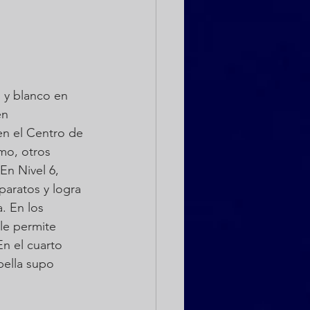
 y blanco en 
en 
en el Centro de 
mo, otros 
En Nivel 6, 
paratos y logra 
. En los 
le permite 
n el cuarto 
bella supo 