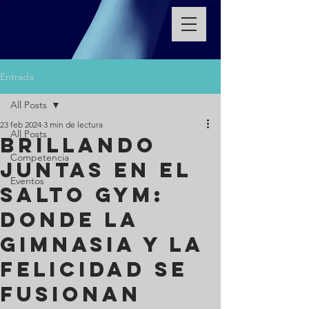
Entrada
All Posts
23 feb 2024
3 min de lectura
All Posts
Brillando
Competencia
Juntas en El
Eventos
Salto Gym:
Donde la
Gimnasia y la
Felicidad se
Fusionan