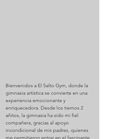
Bienvenidos a El Salto Gym, donde la 
gimnasia artística se convierte en una 
experiencia emocionante y 
enriquecedora. Desde los tiernos 2 
añitos, la gimnasia ha sido mi fiel 
compañera, gracias al apoyo 
incondicional de mis padres, quienes 
me permitieron entrar en el fascinante 