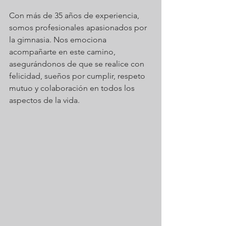
Con más de 35 años de experiencia, 
somos profesionales apasionados por 
la gimnasia. Nos emociona 
acompañarte en este camino, 
asegurándonos de que se realice con 
felicidad, sueños por cumplir, respeto 
mutuo y colaboración en todos los 
aspectos de la vida.