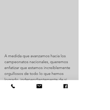
A medida que avanzamos hacia los 
campeonatos nacionales, queremos 
enfatizar que estamos increíblemente 
orgullosos de todo lo que hemos 
logrado, independientemente de si 
ganamos medallas o no. 
Nuestra determinación y dedicación 
son las razones de nuestro éxito, y 
estamos ansiosos por demostrar 
nuestro talento y pasión en el próximo 