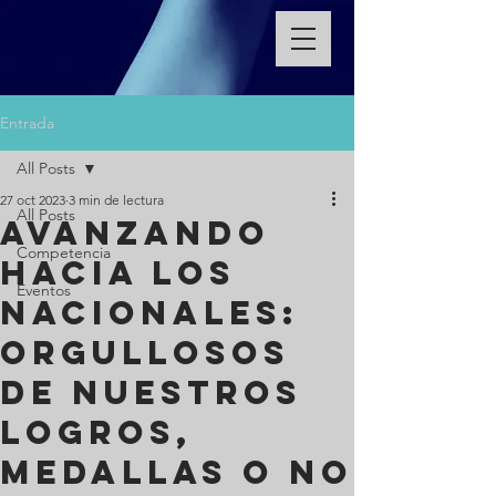
Entrada
All Posts
27 oct 2023
3 min de lectura
All Posts
Avanzando
Competencia
hacia los
Eventos
Nacionales:
Orgullosos
de Nuestros
Logros,
Medallas o no